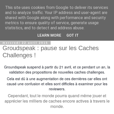
This site uses cookies from Google to deliver its services
and to analyze traffic. Your IP address and user-agent are
shared with Google along with performance and security
metrics to ensure quality of service, generate usage
statistics, and to detect and address abuse.
▼
LEARN MORE
GOT IT
mercredi 22 avril 2015
Groudspeak : pause sur les Caches
Challenges !
Groundspeak suspend à partir du 21 avril, et ce pendant un an, la
validation des propositions de nouvelles caches challenges.
Cela est dû à une augmentation de ces dernières car elles ont
causé une confusion et elles sont difficiles à examiner pour les
reviewers.
Cependant, tout le monde pourra quand même jouer et
apprécier les milliers de caches encore actives à travers le
monde.