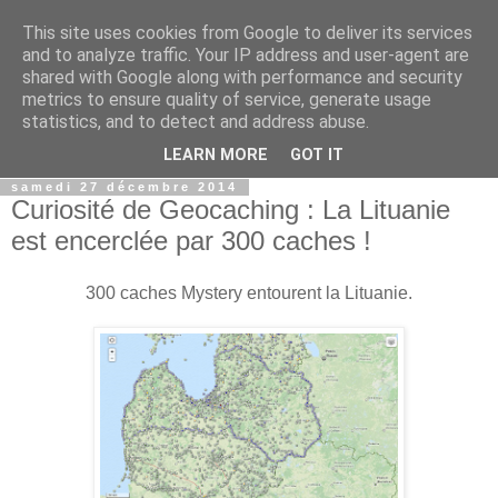
This site uses cookies from Google to deliver its services
and to analyze traffic. Your IP address and user-agent are
shared with Google along with performance and security
metrics to ensure quality of service, generate usage
statistics, and to detect and address abuse.
▼
LEARN MORE
GOT IT
samedi 27 décembre 2014
Curiosité de Geocaching : La Lituanie
est encerclée par 300 caches !
300 caches Mystery entourent la Lituanie.